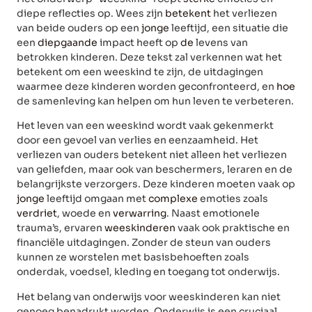
diepe reflecties op. Wees zijn
betekent
het verliezen
van beide ouders op een
jonge
leeftijd, een situatie die
een
diepgaande
impact heeft op
de
levens van
betrokken kinderen. Deze tekst zal verkennen wat het
betekent om een weeskind te zijn, de uitdagingen
waarmee deze kinderen worden geconfronteerd, en
hoe
de samenleving kan helpen om hun leven te verbeteren.
Het leven van een weeskind wordt vaak gekenmerkt
door een gevoel van verlies en eenzaamheid. Het
verliezen van ouders betekent niet alleen het verliezen
van geliefden, maar ook van beschermers, leraren en de
belangrijkste verzorgers. Deze kinderen moeten vaak op
jonge
leeftijd omgaan met
complexe
emoties zoals
verdriet
, woede en
verwarring
. Naast emotionele
trauma’s, ervaren
weeskinderen
vaak ook praktische en
financiële uitdagingen. Zonder de steun van ouders
kunnen ze worstelen met basisbehoeften zoals
onderdak, voedsel, kleding en toegang tot onderwijs.
Het belang van onderwijs voor weeskinderen kan niet
genoeg benadrukt worden. Onderwijs is een cruciaal