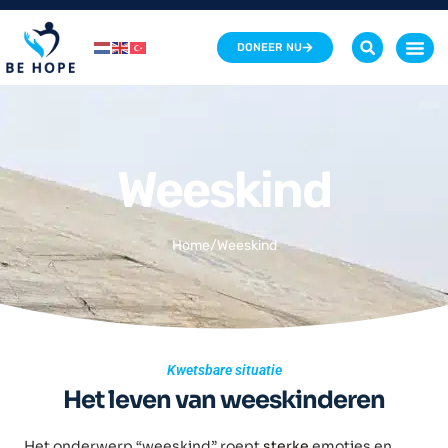
DONEER NU
Sponsor een we
Weeskind
Home
/
Weeskind
Kwetsbare situatie
Het leven van weeskinderen
Het onderwerp “weeskind” roept
sterke
emoties en