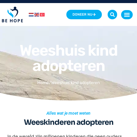
DONEER NU
Sponsor een we
Weeshuis kind
adopteren
Home
/
Weeshuis kind adopteren
Alles wat je moet weten
Weeskinderen adopteren
In de wereld zijn miljoenen kinderen die geen ouders