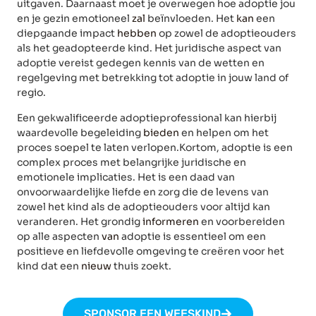
uitgaven. Daarnaast moet je overwegen hoe adoptie jou
en je gezin emotioneel
zal
beïnvloeden. Het
kan
een
diepgaande impact
hebben
op zowel de adoptieouders
als het geadopteerde kind. Het juridische aspect van
adoptie vereist gedegen kennis van de wetten en
regelgeving met betrekking tot adoptie in jouw land of
regio.
Een gekwalificeerde adoptieprofessional kan hierbij
waardevolle begeleiding
bieden
en helpen om het
proces soepel te laten verlopen.Kortom, adoptie is een
complex proces met belangrijke juridische en
emotionele implicaties. Het is een daad van
onvoorwaardelijke liefde en zorg die de levens van
zowel het kind als de adoptieouders voor altijd kan
veranderen. Het grondig
informeren
en voorbereiden
op alle aspecten
van
adoptie is essentieel om een
positieve en liefdevolle omgeving te creëren voor het
kind dat een
nieuw
thuis zoekt.
SPONSOR EEN WEESKIND